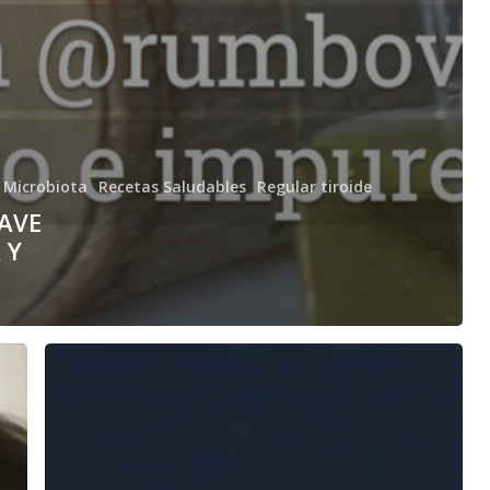
Microbiota
Recetas Saludables
Regular tiroide
LAVE
 Y